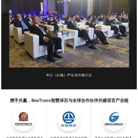
携手共赢，BesTrans智慧译百与全球合作伙伴共建语言产业链