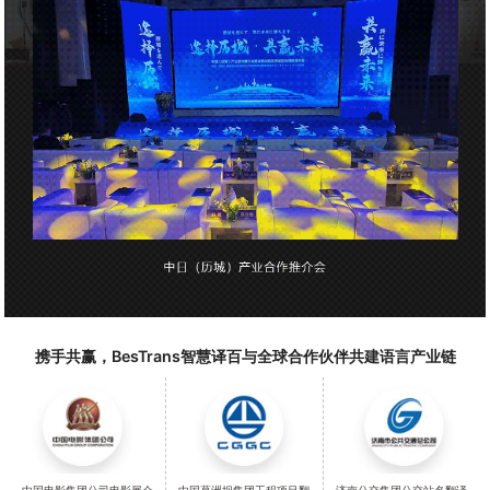
携手共赢，BesTrans智慧译百与全球合作伙伴共建语言产业链