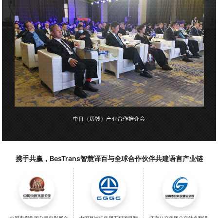
携手共赢，BesTrans智慧译百与全球合作伙伴共建语言产业链