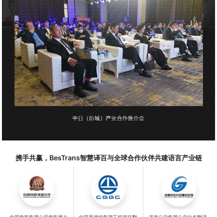
携手共赢，BesTrans智慧译百与全球合作伙伴共建语言产业链